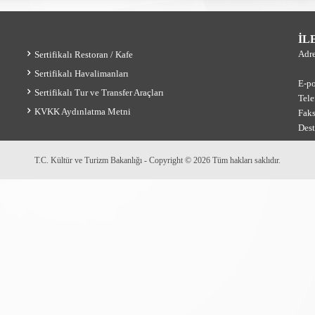
İL
Adr
Sertifikalı Restoran / Kafe
Sertifikalı Havalimanları
E-po
Sertifikalı Tur ve Transfer Araçları
Tele
KVKK Aydınlatma Metni
Fak
Des
T.C. Kültür ve Turizm Bakanlığı - Copyright © 2026 Tüm hakları saklıdır.