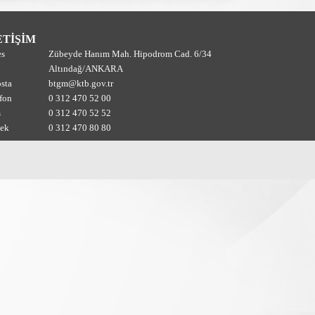
ETİŞİM
es
Zübeyde Hanım Mah. Hipodrom Cad. 6/34
Altındağ/ANKARA
sta
btgm@ktb.gov.tr
fon
0 312 470 52 00
s
0 312 470 52 52
tek
0 312 470 80 80