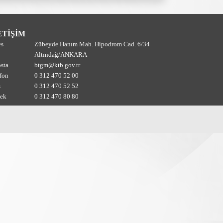
ETİŞİM
es
Zübeyde Hanım Mah. Hipodrom Cad. 6/34
Altındağ/ANKARA
sta
btgm@ktb.gov.tr
fon
0 312 470 52 00
s
0 312 470 52 52
tek
0 312 470 80 80