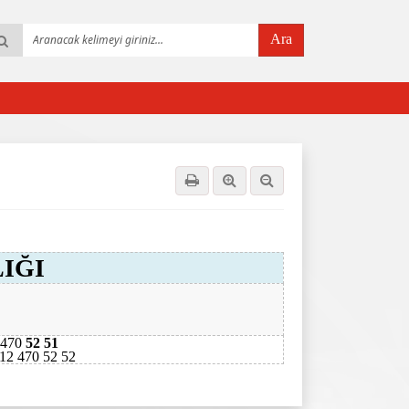
Ara
IĞI
 470
52 51
12 470 52 52