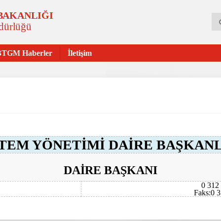
 BAKANLIĞI
üdürlüğü
BTGM Haberler
İletişim
STEM YÖNETİMİ DAİRE BAŞKANL
DAİRE BAŞKANI
0 312
Faks:0 3